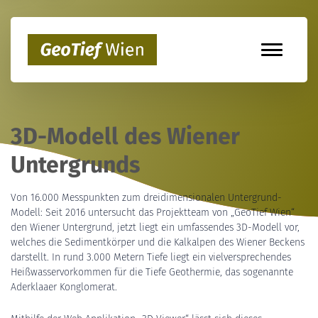
3D-Modell des Wiener
Untergrunds
Von 16.000 Messpunkten zum dreidimensionalen Untergrund-
Modell: Seit 2016 untersucht das Projektteam von „GeoTief Wien“
den Wiener Untergrund, jetzt liegt ein umfassendes 3D-Modell vor,
welches die Sedimentkörper und die Kalkalpen des Wiener Beckens
darstellt. In rund 3.000 Metern Tiefe liegt ein vielversprechendes
Heißwasservorkommen für die Tiefe Geothermie, das sogenannte
Aderklaaer Konglomerat.