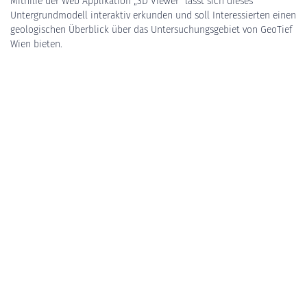
Mithilfe der Web Applikation „3D Viewer“ lässt sich dieses
Untergrundmodell interaktiv erkunden und soll Interessierten einen
geologischen Überblick über das Untersuchungsgebiet von GeoTief
Wien bieten.